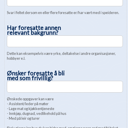
Svar i feltet dersom en eller flere foresatte er/har vært med i speideren.
Har foresatte annen
relevant bakgrunn?
Dette kan eksempelvis være yrke, deltakelse i andre organisasjoner,
hobbyer e.l.
Ønsker foresatte å bli
med som frivillig?
Ønskede oppgaver kan være
- Assistent/leder på møter
- Lage mat og kjøkkentjeneste
- Innkjøp, dugnad, vedlikehold på hus
- Med på leir og turer